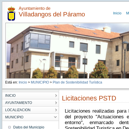
Ayuntamiento de
Villadangos del Páramo
Inicio
M
Está en:
Inicio
>
MUNICIPIO
>
Plan de Sostenibilidad Turística
INICIO
Licitaciones PSTD
AYUNTAMIENTO
LOCALIZACION
Licitaciones realizadas para 
del proyecto "Actuaciones 
MUNICIPIO
entorno", enmarcado dent
Datos del Municipio
Sostenibilidad Turistica en De