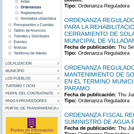
Actas
Tipo:
Ordenanza Reguladora
Ordenanzas
Reglamentos
Normativa urbanística
ORDENANZA REGULADO
Presupuestos y Cuentas
PARA LA REHABILITACI
Tablón de Anuncios
CERRAMIENTO DE SOLA
Trámites y Solicitudes
MUNICIPAL DE VILLAD
Eventos
Fecha de publicación:
Thu Se
Noticias
Tipo:
Ordenanza Reguladora
Teléfonos de Interés
LOCALIZACION
ORDENANZA REGULADOR
MUNICIPIO
MANTENIMIENTO DE S
LOS PUEBLOS
EN EL TERMINO MUNICI
TURISMO Y OCIO
PARAMO.
PERFIL DEL CONTRATANTE
Fecha de publicación:
Thu Ju
Tipo:
Ordenanza Reguladora
PAGO A PROVEEDORES
PORTAL DE TRANSPARENCIA
ORDENANZA FISCAL RE
SUMINISTRO DE AGUA P
Fecha de publicación:
Thu Ju